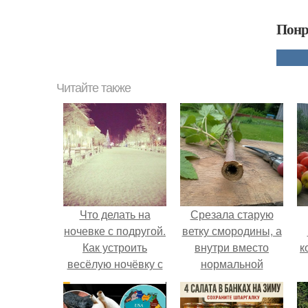
Понр
Читайте также
Что делать на
Срезала старую
ночевке с подругой.
ветку смородины, а
Как устроить
внутри вместо
к
весёлую ночёвку с
нормальной
подружками
светлой
сердцевины