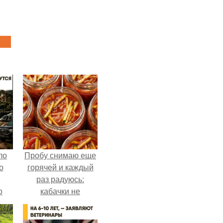
ло
Пробу снимаю еще
о
горячей и каждый
раз радуюсь:
о
кабачки не
 о
развариваются, а
к
соус получается