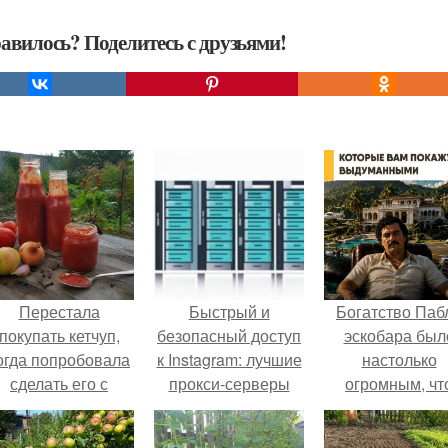
авилось? Поделитесь с друзьями!
Перестала
Быстрый и
Богатство Паб
покупать кетчуп,
безопасный доступ
эскобара был
огда попробовала
к Instagram: лучшие
настолько
сделать его с
прокси-серверы
огромным, чт
яблоками.
2024 года
многие истории
нём звучат ка