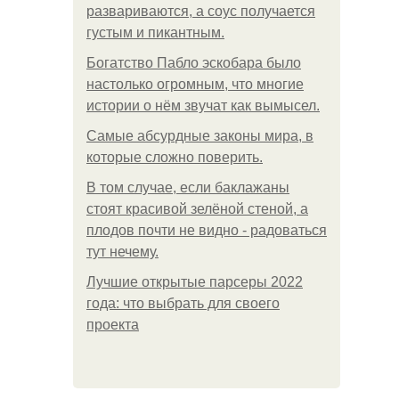
развариваются, а соус получается
густым и пикантным.
Богатство Пабло эскобара было
настолько огромным, что многие
истории о нём звучат как вымысел.
Самые абсурдные законы мира, в
которые сложно поверить.
В том случае, если баклажаны
стоят красивой зелёной стеной, а
плодов почти не видно - радоваться
тут нечему.
Лучшие открытые парсеры 2022
года: что выбрать для своего
проекта