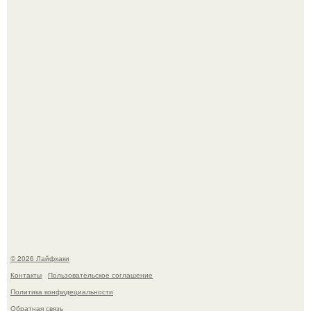
Малина отплодоносила, и многие про неё тут же забыли
до следующего лета.
Домашние питомцы способны продлить жизнь своих
хозяев на 6-10 лет.
© 2026 Лайфхаки
Контакты
Пользовательское соглашение
Политика конфидециальности
Обратная связь