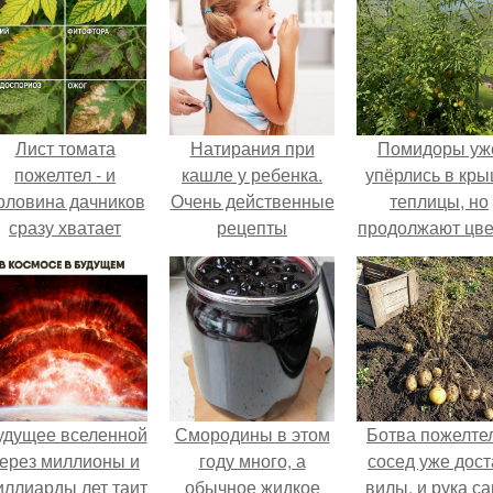
Лист томата
Натирания при
Помидоры уж
пожелтел - и
кашле у ребенка.
упёрлись в кр
оловина дачников
Очень действенные
теплицы, но
сразу хватает
рецепты
продолжают цве
удобрение.
растираний при
как сумасшедш
кашле у детей.
удущее вселенной
Смородины в этом
Ботва пожелте
ерез миллионы и
году много, а
сосед уже дост
иллиарды лет таит
обычное жидкое
вилы, и рука с