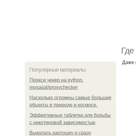
Где
Даже 
Популярные материалы
Прокси чекер на python.
mosajjal/proxychecker
Насколько огромны самые большие
объекты в природе и космосе.
Эффективные таблетки для борьбы
с никотиновой зависимостью
Выкопать картошку и сразу