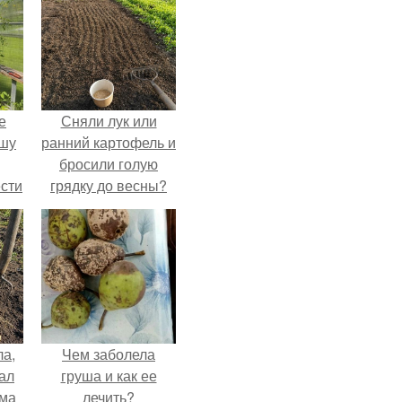
е
Сняли лук или
ышу
ранний картофель и
бросили голую
сти
грядку до весны?
ие?
ла,
Чем заболела
ал
груша и как ее
ама
лечить?