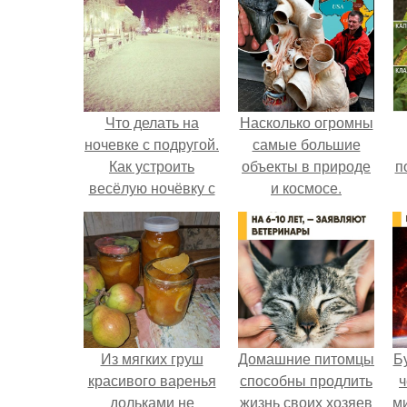
Что делать на
Насколько огромны
ночевке с подругой.
самые большие
Как устроить
объекты в природе
п
весёлую ночёвку с
и космосе.
подружками
Из мягких груш
Домашние питомцы
Б
красивого варенья
способны продлить
ч
дольками не
жизнь своих хозяев
м