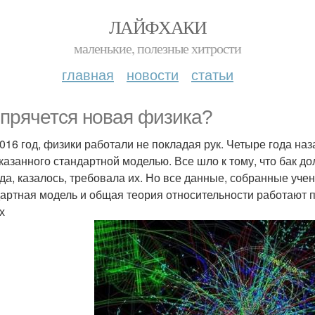
ЛАЙФХАКИ
маленькие, полезные хитрости
главная
новости
статьи
 прячется новая физика?
016 год, физики работали не покладая рук. Четыре года наз
казанного стандартной моделью. Все шло к тому, что бак до
да, казалось, требовала их. Но все данные, собранные учен
артная модель и общая теория относительности работают пре
х