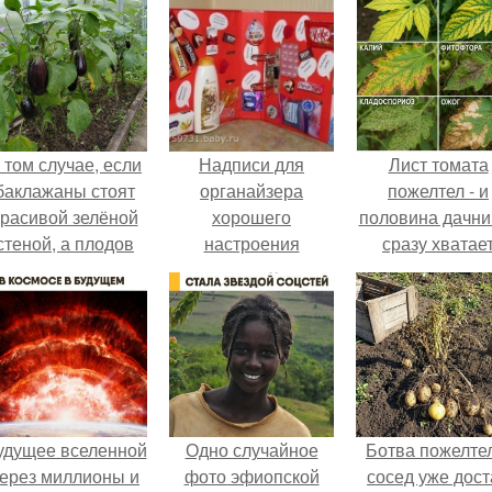
 том случае, если
Надписи для
Лист томата
баклажаны стоят
органайзера
пожелтел - и
красивой зелёной
хорошего
половина дачни
стеной, а плодов
настроения
сразу хватае
почти не видно -
распечатать. Идеи
удобрение.
радоваться тут
"Органайзеров
нечему.
Хорошего
Настроения" с
примерами
подарочков.
удущее вселенной
Одно случайное
Ботва пожелте
ерез миллионы и
фото эфиопской
сосед уже дост