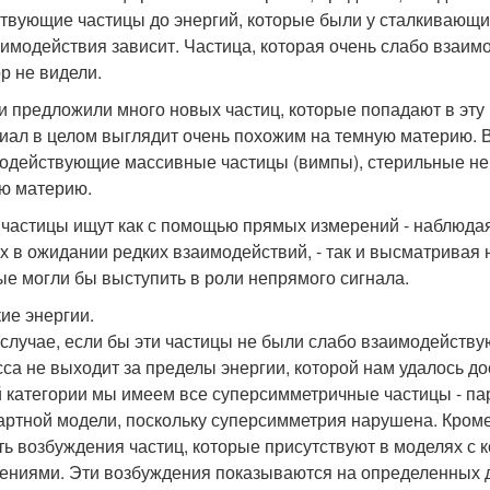
твующие частицы до энергий, которые были у сталкивающих
аимодействия зависит. Частица, которая очень слабо взаимо
ор не видели.
и предложили много новых частиц, которые попадают в эту
иал в целом выглядит очень похожим на темную материю. В
одействующие массивные частицы (вимпы), стерильные ней
ю материю.
 частицы ищут как с помощью прямых измерений - наблюда
х в ожидании редких взаимодействий, - так и высматрива
ые могли бы выступить в роли непрямого сигнала.
ие энергии.
 случае, если бы эти частицы не были слабо взаимодейству
сса не выходит за пределы энергии, которой нам удалось до
й категории мы имеем все суперсимметричные частицы - па
артной модели, поскольку суперсимметрия нарушена. Кроме
ть возбуждения частиц, которые присутствуют в моделях 
ениями. Эти возбуждения показываются на определенных ди