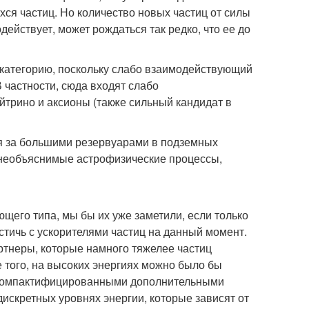
ся частиц. Но количество новых частиц от силы
действует, может рождаться так редко, что ее до
 категорию, поскольку слабо взаимодействующий
 частности, сюда входят слабо
трино и аксионы (также сильный кандидат в
я за большими резервуарами в подземных
я необъяснимые астрофизические процессы,
ющего типа, мы бы их уже заметили, если только
стичь с ускорителями частиц на данный момент.
ртнеры, которые намного тяжелее частиц
 того, на высоких энергиях можно было бы
с компактифицированными дополнительными
скретных уровнях энергии, которые зависят от