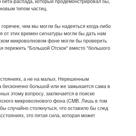
о бета-распада, который продемонстрировал бы,
новым типом частиц.
 горячее, чем мы могли бы надеяться когда-либо
я от этих времен сигнатуры могли бы дать нам
ском микроволновом фоне могли бы проверить
ая пережить "Большой Отскок" вместо "большого
стояниях, а не на малых. Нерешенным
а бесконечно большой или же замыкается сама в
нных этому вопросу, заключается в поиске
еского микроволнового фона (CMB. Лишь в том
бы случайно столкнуться, что оставило бы след
сстояниях, это пятая сила, которая может