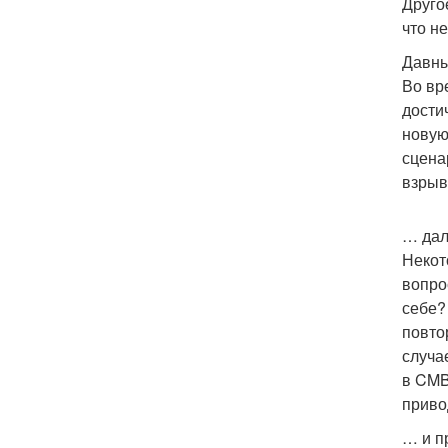
Друго
что н
Давны
Во вр
дости
новую
сцена
взрыв
… дал
Некот
вопро
себе?
повто
случа
в CMB
приво
… и п