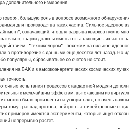
ра дополнительного измерения.
о говоря, большую роль в вопросе возможного обнаружения 
одимая для производства таких частиц. Сильное ядерное в
айнмент", означающий, что для разрыва кварков нужно мног
вательно, кварки должны иметь составляющие - их часто н
одействием - "техниколором" - похожим на сильное ядерн
или в противоречие с данными еще десятки лет назад. Но 
обо популярны, сбрасывать ее со счетов не стоит.
вления на БАК и в высокоэнергетических космических лучах
ая точность.
оточные испытания процессов стандартной модели дополня
вительны к мельчайшим эффектам, вытекающим из виртуаль
 их можно было произвести на ускорителях, но очень важны
ры тому - распад протона, нейтрон - антинейтронные осцил
этих примеров имеются эксперименты, которые ищут отклоне
ений непрерывно растет.