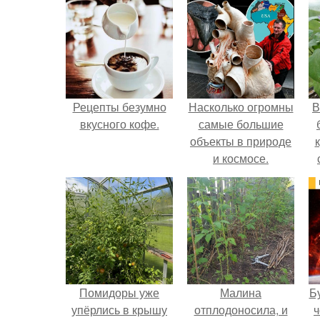
Рецепты безумно
Насколько огромны
В
вкусного кофе.
самые большие
объекты в природе
и космосе.
Помидоры уже
Малина
Б
упёрлись в крышу
отплодоносила, и
ч