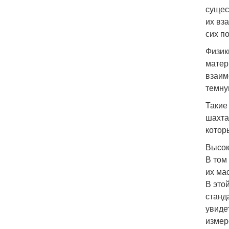
сущес
их вз
сих п
Физик
матер
взаим
темну
Такие
шахта
котор
Высок
В том
их ма
В это
станд
увиде
измер