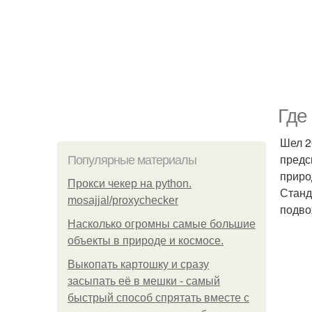
Где
Шел 2
предс
Популярные материалы
приро
Прокси чекер на python.
Станд
mosajjal/proxychecker
подво
Насколько огромны самые большие
объекты в природе и космосе.
Выкопать картошку и сразу
засыпать её в мешки - самый
быстрый способ спрятать вместе с