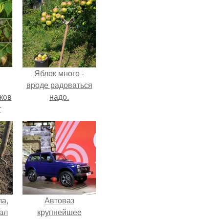
Яблок много -
вроде радоваться
ков
надо.
т
ла,
Автоваз
ал
крупнейшее