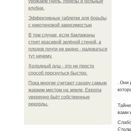
урожаем гниль, порезы и больные
клубни.
Эффективные таблетки для борьбы
с никотиновой зависимостью
В том случае, если баклажаны
стоят красивой зелёной стеной, а
плодов почти не видно - радоваться
тут нечему.
Холодный душ - это не просто
способ проснуться быстро.
. Они
Пока многие считают сахару самым
котор
жарким местом на земле, Европа
уверенно бьёт собственные
рекорды.
Тайни
вами 
Слабо
Столк