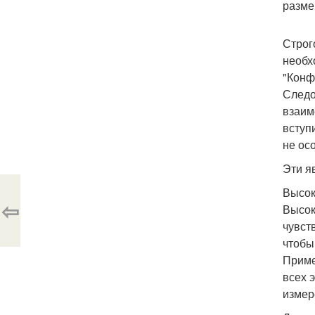
разме
Строг
необх
"Конф
Следо
взаим
вступ
не ос
Эти я
Высок
⇦
Высок
чувст
чтобы
Приме
всех 
измер