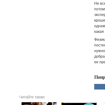
Не вс
потом
экспе
кроше
однаж
какая
Физик
посте
нужно
добра
ее пр
Понр
Читайте также