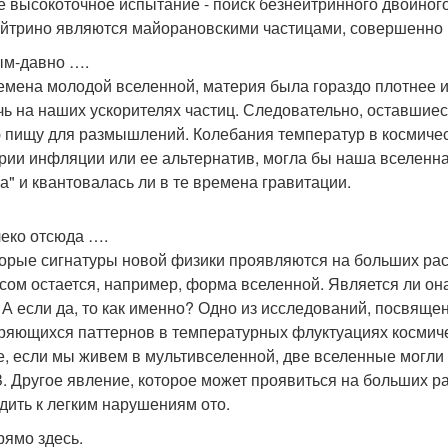
е высокоточное испытание - поиск безнейтринного двойног
ейтрино являются майорановскими частицами, совершенно 
м-давно ….
емена молодой вселенной, материя была гораздо плотнее и
чь на наших ускорителях частиц. Следовательно, оставшиес
 пищу для размышлений. Колебания температур в космиче
рии инфляции или ее альтернатив, могла бы наша вселенн
а" и квантовалась ли в те времена гравитации.
еко отсюда ….
орые сигнатуры новой физики проявляются на больших рас
сом остается, например, форма вселенной. Является ли он
 А если да, то как именно? Одно из исследований, посвяще
ряющихся паттернов в температурных флуктуациях космич
е, если мы живем в мультивселенной, две вселенные могли 
. Другое явление, которое может проявиться на больших ра
дить к легким нарушениям ото.
рямо здесь.