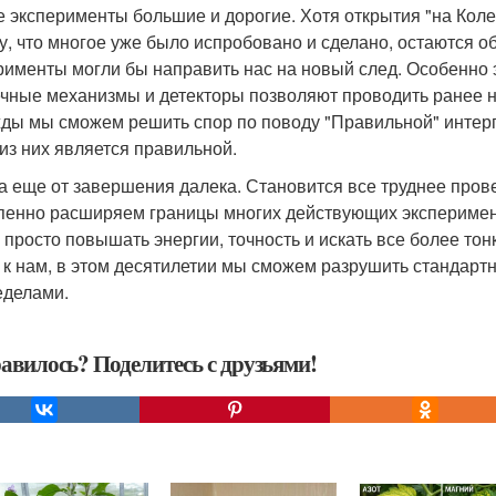
е эксперименты большие и дорогие. Хотя открытия "на Кол
у, что многое уже было испробовано и сделано, остаются о
рименты могли бы направить нас на новый след. Особенно э
чные механизмы и детекторы позволяют проводить ранее 
ды мы сможем решить спор по поводу "Правильной" интерп
 из них является правильной.
а еще от завершения далека. Становится все труднее про
пенно расширяем границы многих действующих эксперимент
 просто повышать энергии, точность и искать все более тон
 к нам, в этом десятилетии мы сможем разрушить стандартн
еделами.
авилось? Поделитесь с друзьями!