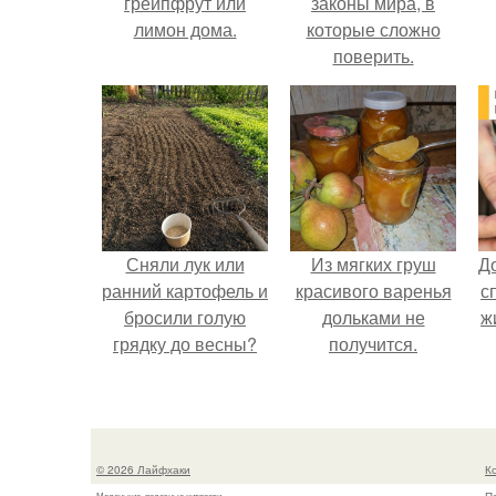
грейпфрут или
законы мира, в
лимон дома.
которые сложно
поверить.
Сняли лук или
Из мягких груш
Д
ранний картофель и
красивого варенья
с
бросили голую
дольками не
ж
грядку до весны?
получится.
© 2026 Лайфхаки
К
Маленькие, полезные хитрости