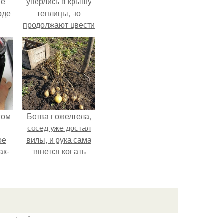
ие
упёрлись в крышу
оде
теплицы, но
продолжают цвести
как сумасшедшие?
том
Ботва пожелтела,
сосед уже достал
ое
вилы, и рука сама
ак-
тянется копать
т.
картошку.
казании обратной гиперссылки.