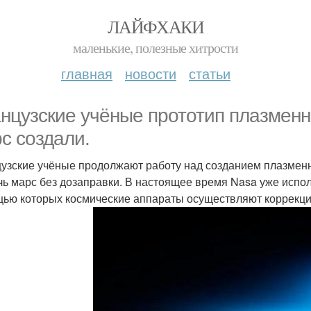
ЛАЙФХАКИ
маленькие, полезные хитрости
главная
новости
статьи
нцузские учёные прототип плазменно
с создали.
узские учёные продолжают работу над созданием плазменн
чь марс без дозаправки. В настоящее время Nasa уже испол
ью которых космические аппараты осуществляют коррекци