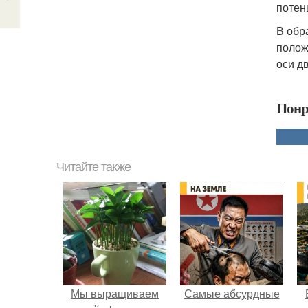
потен
В обр
полож
оси д
Понр
Читайте также
Мы выращиваем
Самые абсурдные