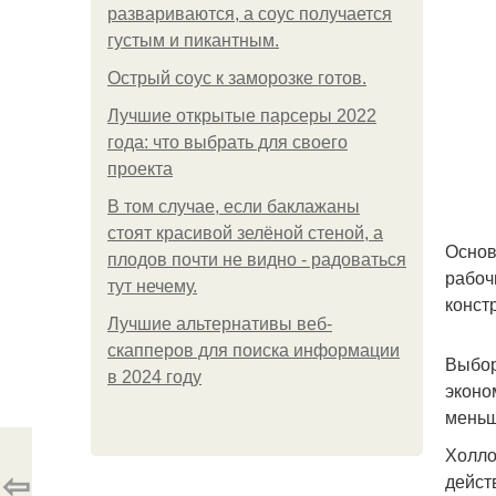
развариваются, а соус получается
густым и пикантным.
Острый соус к заморозке готов.
Лучшие открытые парсеры 2022
года: что выбрать для своего
проекта
В том случае, если баклажаны
стоят красивой зелёной стеной, а
Основ
плодов почти не видно - радоваться
рабоч
тут нечему.
конст
Лучшие альтернативы веб-
скапперов для поиска информации
Выбор
в 2024 году
эконо
меньш
Холло
⇦
дейст