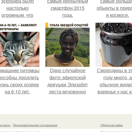
эскобара было
самый необычный
самые больш
настолько
смартфон 2015
объекты в прир
огромным, что
года.
и космосе.
многие истории о
нём звучат как
вымысел.
омашние питомцы
Одно случайное
Смородины в э
пособны продлить
фото эфиопской
году много, а
изнь своих хозяев
девушки Элизабет
обычное жидк
на 6-10 лет.
деста мгновенно
варенье у нас к
разлетелось по
то не очень едя
всему интернету и
сделало её новой
звездой соцсетей.
онтакты
Пользовательское соглашение
Обратная связь
Копирование разрешено при у