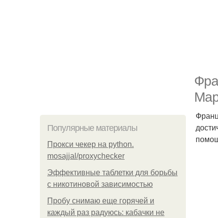
Фра
Мар
Франц
дости
Популярные материалы
помощ
Прокси чекер на python.
mosajjal/proxychecker
Эффективные таблетки для борьбы
с никотиновой зависимостью
Пробу снимаю еще горячей и
каждый раз радуюсь: кабачки не