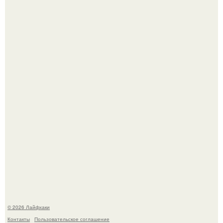
Сняли лук или ранний картофель и бросили голую грядку
до весны?
Домашние питомцы способны продлить жизнь своих
хозяев на 6-10 лет.
© 2026 Лайфхаки
Контакты
Пользовательское соглашение