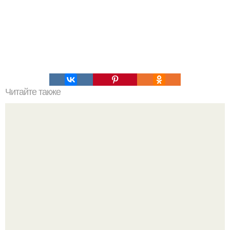
Читайте также
100 причин почему я с тобой дружу. Подарки. 100
причин, почему ты моя лучшая подруга.