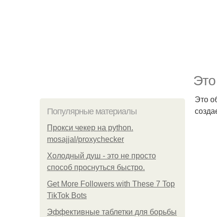
Это
Это о
созда
Популярные материалы
Прокси чекер на python.
mosajjal/proxychecker
Холодный душ - это не просто
способ проснуться быстро.
Get More Followers with These 7 Top
TikTok Bots
Эффективные таблетки для борьбы