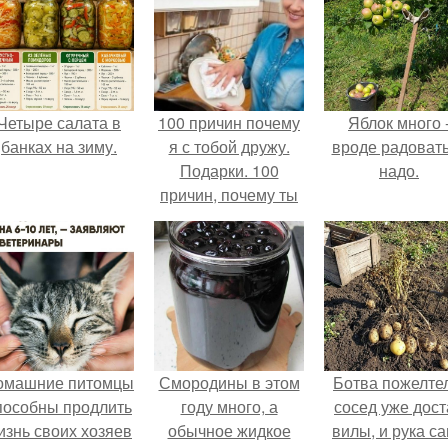
Четыре салата в
100 причин почему
Яблок много 
банках на зиму.
я с тобой дружу.
вроде радоват
Подарки. 100
надо.
причин, почему ты
моя лучшая
подруга.
омашние питомцы
Смородины в этом
Ботва пожелте
пособны продлить
году много, а
сосед уже дост
изнь своих хозяев
обычное жидкое
вилы, и рука с