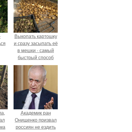
-
Выкопать картошку
ься
и сразу засыпать её
в мешки - самый
быстрый способ
спрятать вместе с
урожаем гниль,
порезы и больные
клубни.
ла,
Академик ран
ал
Онищенко призвал
ама
россиян не ездить