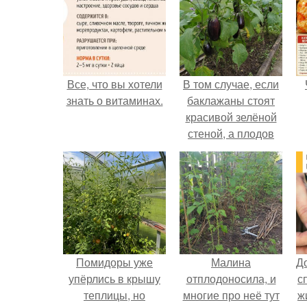
Все, что вы хотели
В том случае, если
знать о витаминах.
баклажаны стоят
красивой зелёной
стеной, а плодов
почти не видно -
радоваться тут
нечему.
Помидоры уже
Малина
Д
упёрлись в крышу
отплодоносила, и
с
теплицы, но
многие про неё тут
ж