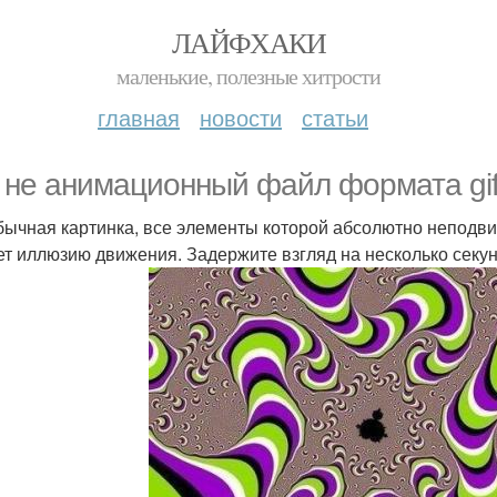
ЛАЙФХАКИ
маленькие, полезные хитрости
главная
новости
статьи
 не анимационный файл формата gif
бычная картинка, все элементы которой абсолютно неподви
ет иллюзию движения. Задержите взгляд на несколько секунд