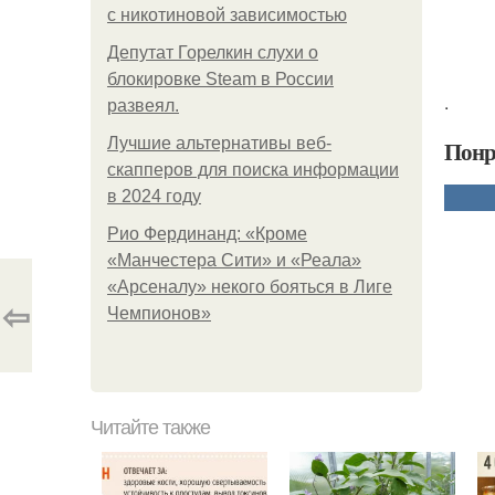
с никотиновой зависимостью
Депутат Горелкин слухи о
блокировке Steam в России
.
развеял.
Лучшие альтернативы веб-
Понр
скапперов для поиска информации
в 2024 году
Рио Фердинанд: «Кроме
«Манчестера Сити» и «Реала»
«Арсеналу» некого бояться в Лиге
⇦
Чемпионов»
Читайте также