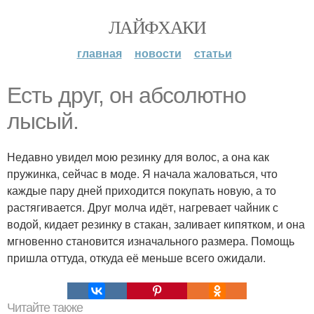
ЛАЙФХАКИ
главная
новости
статьи
Есть друг, он абсолютно
лысый.
Недавно увидел мою резинку для волос, а она как
пружинка, сейчас в моде. Я начала жаловаться, что
каждые пару дней приходится покупать новую, а то
растягивается. Друг молча идёт, нагревает чайник с
водой, кидает резинку в стакан, заливает кипятком, и она
мгновенно становится изначального размера. Помощь
пришла оттуда, откуда её меньше всего ожидали.
Читайте также