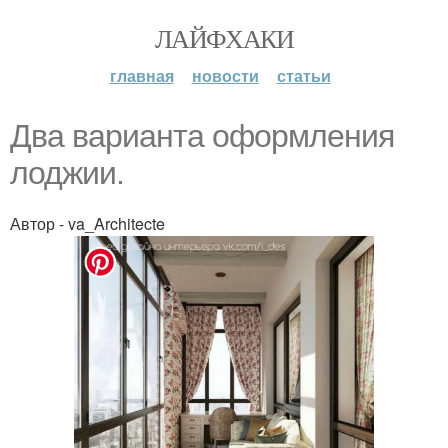
ЛАЙФХАКИ
главная
новости
статьи
Два варианта оформления
лоджии.
Автор - va_Architecte