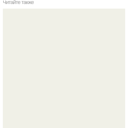
Читайте также
Как правильно фотографировать людей.
Не понимаю лечо, в котором перец варили час и в итоге
от него остались одни бесформенные тряпочки.