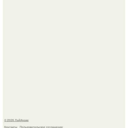
Помидоры уже упёрлись в крышу теплицы, но
продолжают цвести как сумасшедшие?
Малина отплодоносила, и многие про неё тут же забыли
до следующего лета.
© 2026 Лайфхаки
Контакты
Пользовательское соглашение