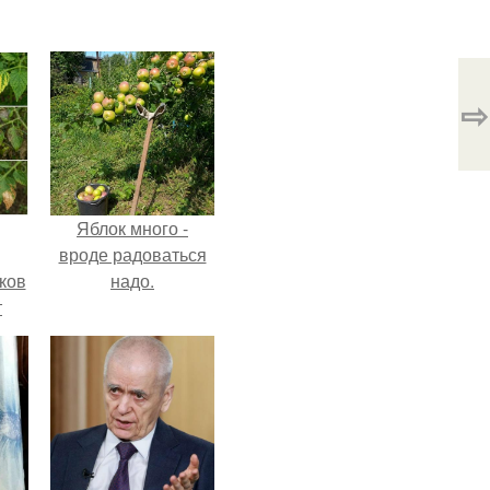
⇨
Яблок много -
вроде радоваться
ков
надо.
т