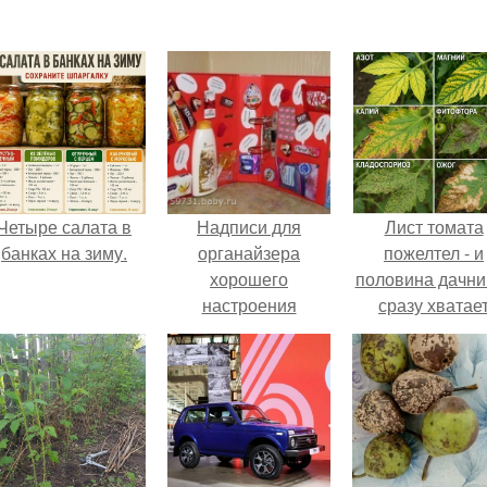
Четыре салата в
Надписи для
Лист томата
банках на зиму.
органайзера
пожелтел - и
хорошего
половина дачни
настроения
сразу хватае
распечатать. Идеи
удобрение.
"Органайзеров
Хорошего
Настроения" с
примерами
подарочков.