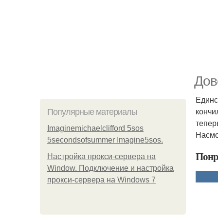
Дов
Единс
кончи
Популярные материалы
тепер
Imaginemichaelclifford 5sos
Насмо
5secondsofsummer Imagine5sos.
Понр
Настройка прокси-сервера на
Window. Подключение и настройка
прокси-сервера на Windows 7