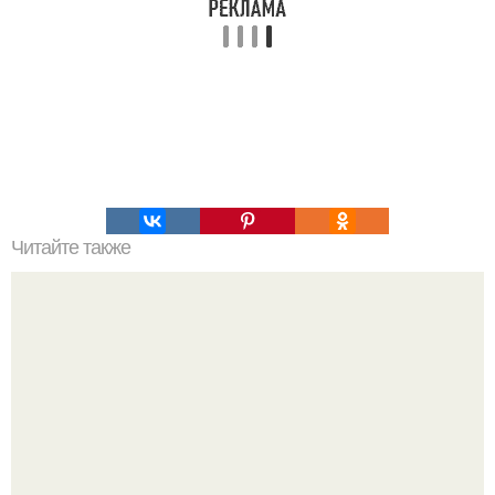
Читайте также
100 причин почему я с тобой дружу. Подарки. 100
причин, почему ты моя лучшая подруга.