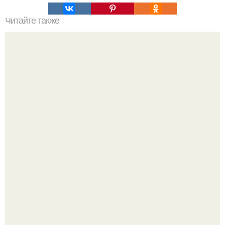
Читайте также
Рецепты безумно вкусного кофе.
В том случае, если баклажаны стоят красивой зелёной
стеной, а плодов почти не видно - радоваться тут