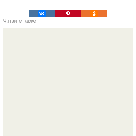
Читайте также
Что делать на ночевке с подругой. Как устроить весёлую
ночёвку с подружками