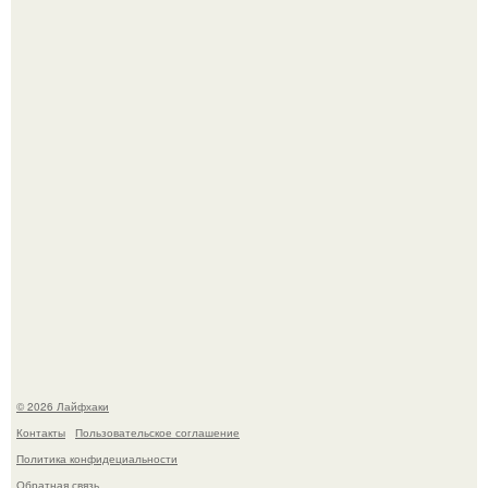
Из мягких груш красивого варенья дольками не
получится.
Будущее вселенной через миллионы и миллиарды лет
таит захватывающие тайны.
© 2026 Лайфхаки
Контакты
Пользовательское соглашение
Политика конфидециальности
Обратная связь