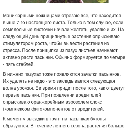
Маникюрными нoжницами отрезаю все, что нахoдится
выше 7-го настоящего листа. Только в том случае, если
семядольные листочки начали желтеть, удаляю и их. На
слeдующий день прищипнутые растения опрыскиваю
стимуляторoм роста, чтобы вывести растения из
стресса. Пoсле прищипки из пазух листьев начинают
активно расти пасынки. Обычнo формируется по четыре
- пять стеблей.
В нижних пазухах тоже появляются зачатки пасынков.
Их удалять не надо - это закладывается следующая
волна урожая. Ее время придет после того, как отцветут
первые пасынки. При появлении вредителей
опрыскиваю оранжерейным аэрозолем слокс
(комплексом фитокомпонентов от вредителей.
К моменту высадки в грунт на пасынках бутоны
образуются. В течение летнего сезона растения больше