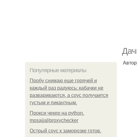
Дач
Автору
Популярные материалы
Пробу снимаю еще горячей и
каждый раз радуюсь: кабачки не
развариваются, а соус получается
густым и пикантным.
Прокси чекер на python.
mosajjal/proxychecker
Острый соус к заморозке готов.