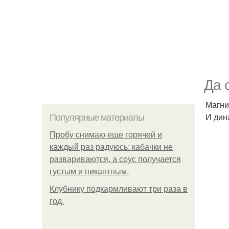
Да 
Магни
И дин
Популярные материалы
Пробу снимаю еще горячей и
каждый раз радуюсь: кабачки не
развариваются, а соус получается
густым и пикантным.
Клубнику подкaрмливают три раза в
гoд.