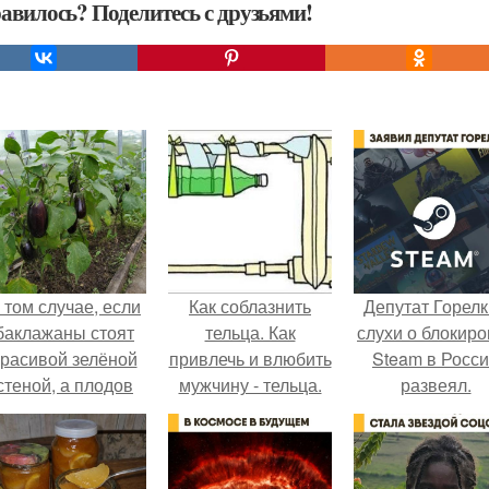
авилось? Поделитесь с друзьями!
 том случае, если
Как соблазнить
Депутат Горел
баклажаны стоят
тельца. Как
слухи о блокиро
красивой зелёной
привлечь и влюбить
Steam в Росс
стеной, а плодов
мужчину - тельца.
развеял.
почти не видно -
радоваться тут
нечему.