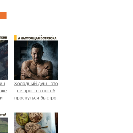
кин
Холодный душ - это
вке
не просто способ
ии
проснуться быстро.