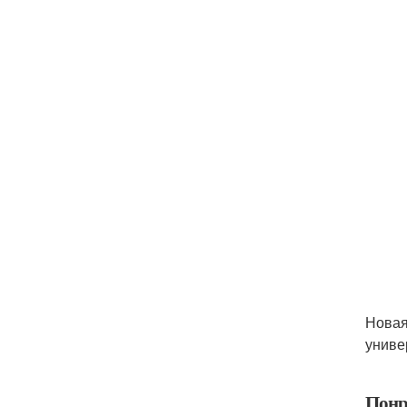
Новая
униве
Понр