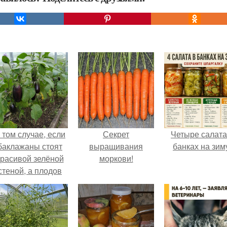
 том случае, если
Секрет
Четыре салата
баклажаны стоят
выращивания
банках на зим
красивой зелёной
моркови!
стеной, а плодов
почти не видно -
радоваться тут
нечему.