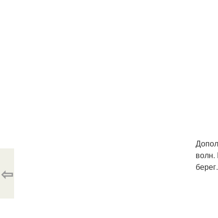
Допол
волн.
берег
⇦