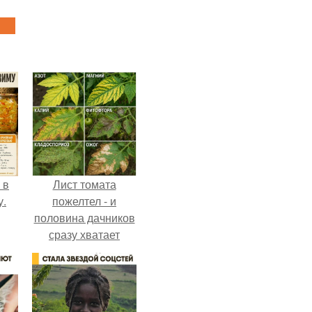
 в
Лист томата
у.
пожелтел - и
половина дачников
сразу хватает
удобрение.