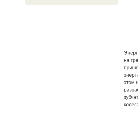
Энерг
на тр
пришв
энерг
этом 
разра
зубча
колес