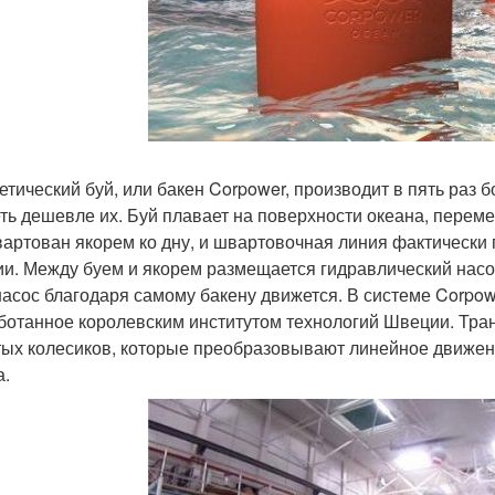
етический буй, или бакен Corpower, производит в пять раз 
еть дешевле их. Буй плавает на поверхности океана, перем
артован якорем ко дну, и швартовочная линия фактически 
ии. Между буем и якорем размещается гидравлический насо
насос благодаря самому бакену движется. В системе Corpow
ботанное королевским институтом технологий Швеции. Тра
тых колесиков, которые преобразовывают линейное движен
а.