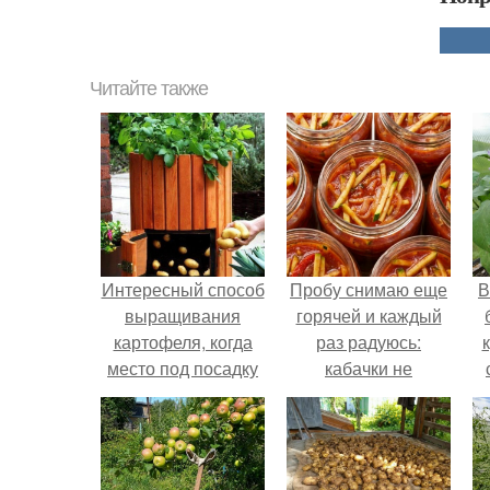
Читайте также
Интересный способ
Пробу снимаю еще
В
выращивания
горячей и каждый
картофеля, когда
раз радуюсь:
место под посадку
кабачки не
ограничено.
развариваются, а
соус получается
густым и
пикантным.