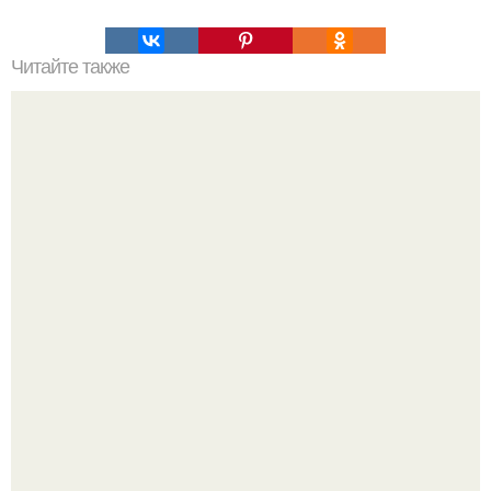
Читайте также
Как очистить легкие после курения.
Вытаскиваешь морковь, а там не корнеплод, а целая