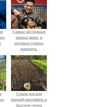
ки
Самые абсурдные
ать
законы мира, в
и
которые сложно
и
поверить.
е
Сняли лук или
ышу
ранний картофель и
бросили голую