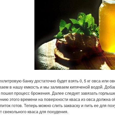
ехлитровую банку достаточно будет взять 0, 5 кг овса или 
аем в нашу емкость и мы заливаем кипяченой водой. Добав
 пошел процесс брожения. Далее следует завязать горлышко
ению этого времени на поверхности кваса из овса должна об
питок готов. Теперь можно слить закваску и пить ее для пох
т свекольного кваса для похудения.