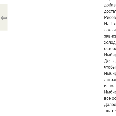
добав
доста
⇦
Рисов
На 1 
ложки
завис
холод
остео
Имбир
Для к
чтобы
Имбир
литра
испол
Имбир
все о
Далее
тщате