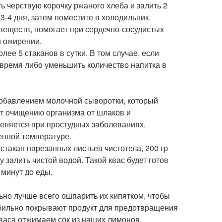
ь черствую корочку ржаного хлеба и залить 2
 3-4 дня, затем поместите в холодильник.
веществ, помогает при сердечно-сосудистых
и ожирении.
олее 5 стаканов в сутки. В том случае, если
 время либо уменьшить количество напитка в
добавлением молочной сыворотки, который
ет очищению организма от шлаков и
еняется при простудных заболеваниях.
енной температуре.
 стакан нарезанных листьев чистотела, 200 гр
 залить чистой водой. Такой квас будет готов
 минут до еды.
ьно лучше всего ошпарить их кипятком, чтобы
обильно покрывают продукт для предотвращения
кваса отжимаем сок из наших лимонов,