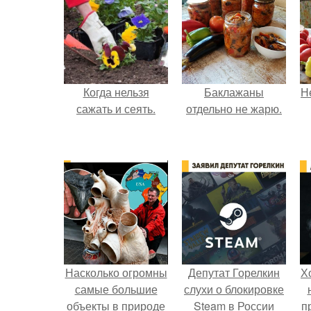
Когда нельзя
Баклажаны
Н
сажать и сеять.
отдельно не жарю.
Насколько огромны
Депутат Горелкин
Х
самые большие
слухи о блокировке
объекты в природе
Steam в России
п