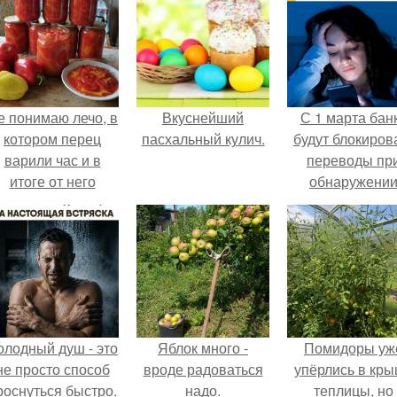
е понимаю лечо, в
Вкуснейший
С 1 марта бан
котором перец
пасхальный кулич.
будут блокиров
варили час и в
переводы пр
итоге от него
обнаружени
остались одни
вируса.
бесформенные
тряпочки.
олодный душ - это
Яблок много -
Помидоры уж
не просто способ
вроде радоваться
упёрлись в кр
роснуться быстро.
надо.
теплицы, но