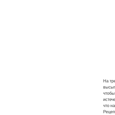
На тр
высып
чтобы
истеч
что на
Рецеп