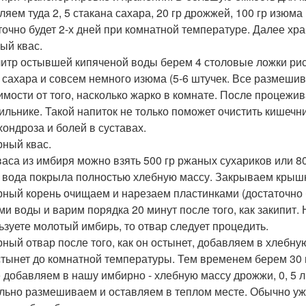
ляем туда 2, 5 стакана сахара, 20 гр дрожжей, 100 гр изюм
точно будет 2-х дней при комнатной температуре. Далее хра
ый квас.
литр остывшей кипяченой воды берем 4 столовые ложки рис
 сахара и совсем немного изюма (5-6 штучек. Все размешива
имости от того, насколько жарко в комнате. После процежи
ильнике. Такой напиток не только поможет очистить кишечни
хондроза и болей в суставах.
ный квас.
васа из имбиря можно взять 500 гр ржаных сухариков или 800
 вода покрыла полностью хлебную массу. Закрываем крышко
ный корень очищаем и нарезаем пластинками (достаточно бу
ми воды и варим порядка 20 минут после того, как закипит.
ьзуете молотый имбирь, то отвар следует процедить.
ный отвар после того, как он остынет, добавляем в хлебну
стынет до комнатной температуры. Тем временем берем 30 г
 добавляем в нашу имбирно - хлебную массу дрожжи, 0, 5 ли
льно размешиваем и оставляем в теплом месте. Обычно уже