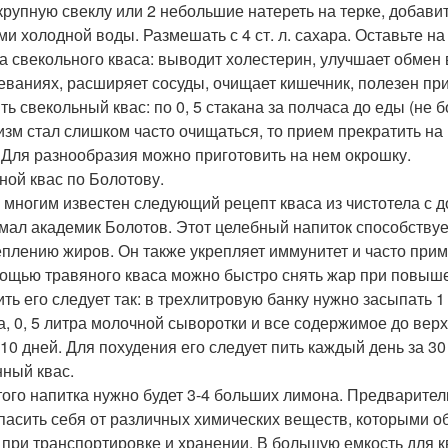
крупную свеклу или 2 небольшие натереть на терке, добавит
ми холодной воды. Размешать с 4 ст. л. сахара. Оставьте на
а свекольного кваса: выводит холестерин, улучшает обмен 
еваниях, расширяет сосуды, очищает кишечник, полезен пр
ть свекольный квас: по 0, 5 стакана за полчаса до еды (не б
изм стал слишком часто очищаться, то прием прекратить на
. Для разнообразия можно приготовить на нем окрошку.
ной квас по Болотову.
 многим известен следующий рецепт кваса из чистотела с 
мал академик Болотов. Этот целебный напиток способству
плению жиров. Он также укрепляет иммунитет и часто прим
ощью травяного кваса можно быстро снять жар при повыш
ить его следует так: в трехлитровую банку нужно засыпать 1
а, 0, 5 литра молочной сыворотки и все содержимое до верху
 10 дней. Для похудения его следует пить каждый день за 30
ный квас.
того напитка нужно будет 3-4 больших лимона. Предварител
пасить себя от различных химических веществ, которыми 
 при транспортировке и хранении. В большую емкость для 