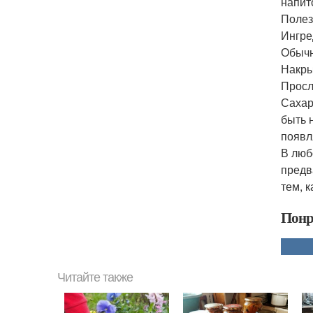
напит
Полез
Ингре
Обычн
Накры
Просл
Сахар
быть 
появл
В люб
предв
тем, 
Понр
Читайте также