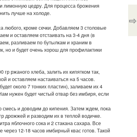
а и лимонную цедру. Для процесса брожения
нить лучше на холоде.
⇨
а любого, кроме сечки. Добавляем 3 столовые
ем и оставляем отстаивать на 3-4 дня (в
ваем, разливаем по бутылкам и храним в
к, но и будет очень хорош для профилактики
 гр ржаного хлеба, залить их кипятком так,
й и оставляем настаиваться на 5 часов.
дет около 7 тонких пластин), заливаем их 4
 Нам нужен будет чистый отвар без имбиря, если
ю смесь и доводим до кипения. Затем ждем, пока
р дрожжей и разводим их в теплой водичке.
тра яблочного сока и 2 стакана сахара. Все
 через 12-18 часов имбирный квас готов. Такой