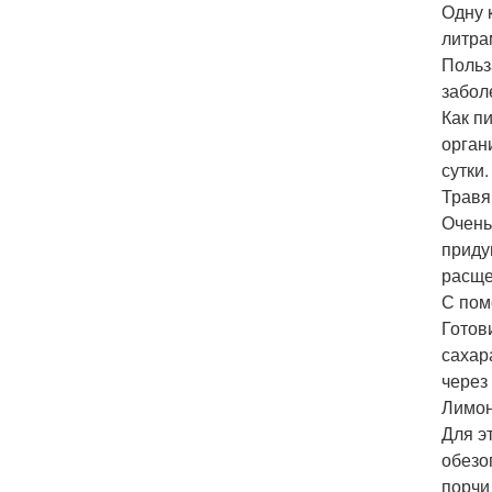
Одну 
литра
Польз
забол
Как пи
орган
сутки
Травя
Очень
приду
расще
С пом
Готов
сахар
через
Лимон
Для э
обезо
порчи