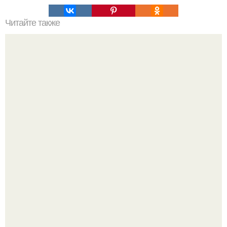
Читайте также
Половина европы и часть азии получила
государственность из рук России!
Вытаскиваешь морковь, а там не корнеплод, а целая