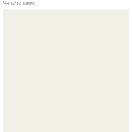
Читайте также
Что лучше добавлять в чай, чтобы получить максимум
пользы и насладиться его ароматом.
Насколько огромны самые большие объекты в природе
и космосе.