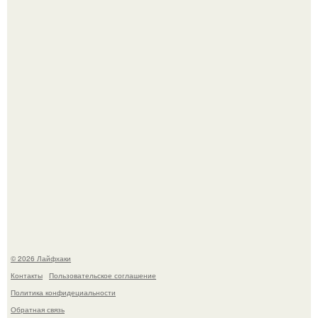
Одно случайное фото эфиопской девушки Элизабет
деста мгновенно разлетелось по всему интернету и
сделало её новой звездой соцсетей.
Ботва пожелтела, сосед уже достал вилы, и рука сама
тянется копать картошку.
© 2026 Лайфхаки
Контакты
Пользовательское соглашение
Политика конфидециальности
Обратная связь