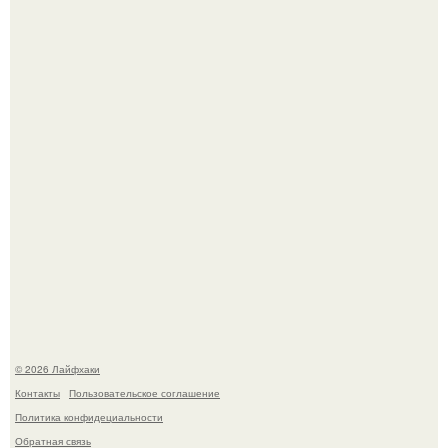
Автоваз крупнейшее обновление Lada Niva Legend за
всю историю представил.
В Дубае существует район, который кажется ошибкой
самой реальности.
© 2026 Лайфхаки
Контакты
Пользовательское соглашение
Политика конфидециальности
Обратная связь