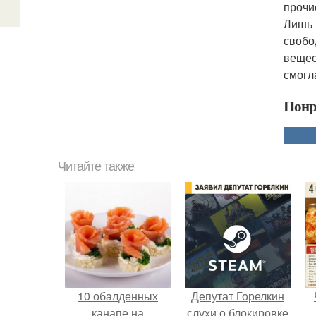
прочи
Лишь 
свобо
вещес
смогл
Понр
Читайте также
10 обалденных
Депутат Горелкин
канапе на
слухи о блокировке