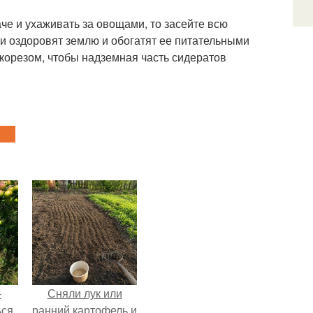
че и ухаживать за овощами, то засейте всю
ни оздоровят землю и обогатят ее питательными
корезом, чтобы надземная часть сидератов
-
Сняли лук или
ься
ранний картофель и