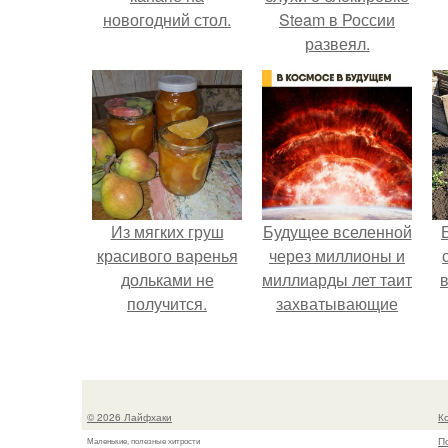
новогодний стол.
Steam в России
развеял.
Из мягких груш
Будущее вселенной
красивого варенья
через миллионы и
дольками не
миллиарды лет таит
в
получится.
захватывающие
тайны.
© 2026 Лайфхаки
К
П
Маленькие, полезные хитрости