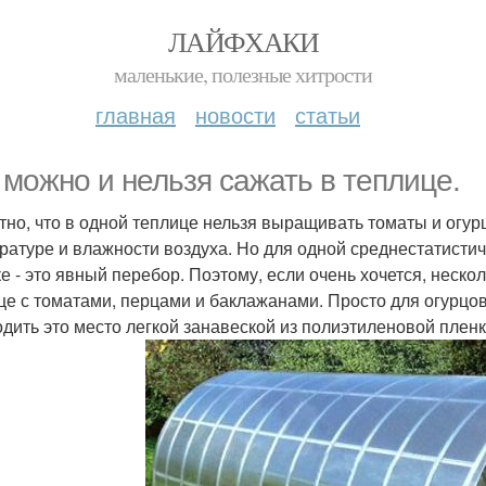
ЛАЙФХАКИ
маленькие, полезные хитрости
главная
новости
статьи
 можно и нельзя сажать в теплице.
тно, что в одной теплице нельзя выращивать томаты и огурц
ратуре и влажности воздуха. Но для одной среднестатисти
ке - это явный перебор. Поэтому, если очень хочется, неско
це с томатами, перцами и баклажанами. Просто для огурцов
одить это место легкой занавеской из полиэтиленовой плен