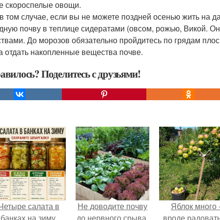
е скороспелые овощи.
в том случае, если вы не можете поздней осенью жить на да
дную почву в теплице сидератами (овсом, рожью, Викой. О
твами. До морозов обязательно пройдитесь по грядам плос
а отдать накопленные вещества почве.
авилось? Поделитесь с друзьями!
Четыре салата в
Не доводите почву
Яблок много 
банках на зиму.
до нервного срыва.
вроде радоват