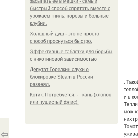
засыпать её в мешки - самый
быстрый способ спрятать вместе с
урожаем гниль, порезы и больные
клубни.
Холодный душ - это не просто
способ проснуться быстро.
Эффективные таблетки для борьбы
с никотиновой зависимостью
Депутат Горелкин слухи о
блокировке Steam в России
. Так
развеял.
тепло
Котик. Потребуется: - Ткань (хлопок
и в к
или пушистый флис).
Тепли
можно
них г
Томат
⇦
ужива