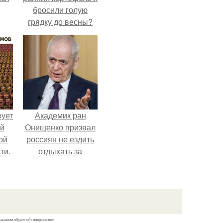
бросили голую
грядку до весны?
вует
Академик ран
ый
Онищенко призвал
ой
россиян не ездить
ти.
отдыхать за
границу: "Зачем
Ездить в Турцию,
Когда у нас в
Стране Есть
Практически все".
казании обратной гиперссылки.