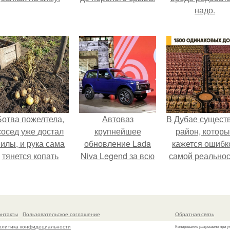
надо.
Ботва пожелтела,
Автоваз
В Дубае сущест
сосед уже достал
крупнейшее
район, котор
илы, и рука сама
обновление Lada
кажется ошибк
тянется копать
Niva Legend за всю
самой реальнос
картошку.
историю
представил.
онтакты
Пользовательское соглашение
Обратная связь
олитика конфидециальности
Копирование разрешено при у