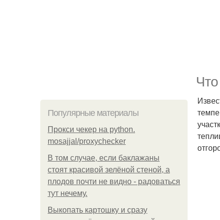
Что
Извес
темпе
Популярные материалы
участ
Прокси чекер на python.
тепли
mosajjal/proxychecker
отгор
В том случае, если баклажаны
стоят красивой зелёной стеной, а
плодов почти не видно - радоваться
тут нечему.
Выкопать картошку и сразу