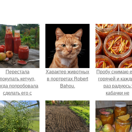
Перестала
Характер животных
Пробу снимаю 
покупать кетчуп,
в портретах Robert
горячей и каж
огда попробовала
Bahou.
раз радуюсь:
сделать его с
кабачки не
яблоками.
развариваются
соус получает
густым и
пикантным.