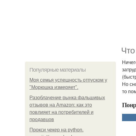
Что
Ничег
затру
Популярные материалы
(быст
Моя семья успешность отпуском у
Но сн
"Морюшка измеряет".
то по
Разоблачение рынка фальшивых
Понр
отзывов на Amazon: как это
повлияет на потребителей и
продавцов
Прокси чекер на python.