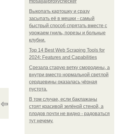
mosajjal/proxychecker
Выкопать картошку и сразу
засыпать её в мешки - самый
быстрый способ спрятать вместе с
урожаем гниль, порезы и больные
клубни.
Top 14 Best Web Scraping Tools for
2024: Features and Capabilities
Срезала старую ветку смородины, а
внутри вместо нормальной светлой
сердцевины оказалась чёрная
пустота.
В том случае, если баклажаны
⇦
стоят красивой зелёной стеной, а
плодов почти не видно - радоваться
тут нечему.