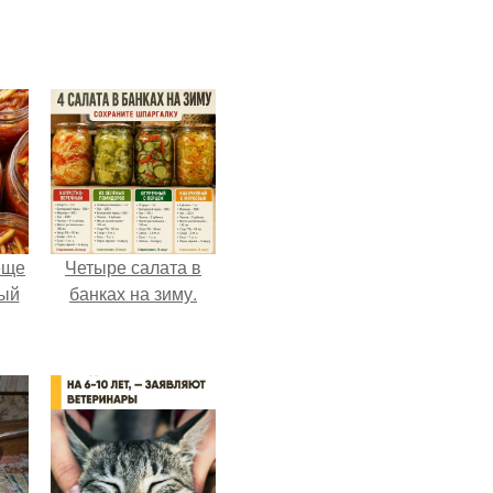
еще
Четыре салата в
дый
банках на зиму.
, а
ся