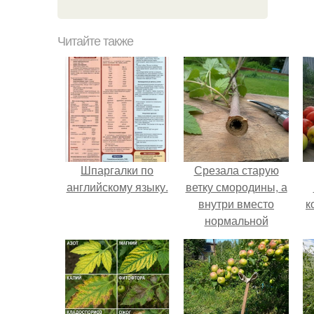
Читайте также
Шпаргалки по
Срезала старую
английскому языку.
ветку смородины, а
внутри вместо
к
нормальной
светлой
сердцевины
оказалась чёрная
пустота.