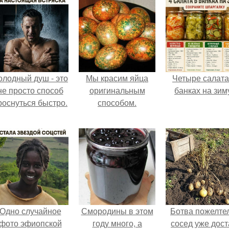
олодный душ - это
Мы красим яйца
Четыре салата
не просто способ
оригинальным
банках на зим
роснуться быстро.
способом.
Одно случайное
Смородины в этом
Ботва пожелте
фото эфиопской
году много, а
сосед уже дост