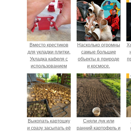
Вместо крестиков
Насколько огромны
Х
для укладки плитки.
самые большие
Укладка кафеля с
объекты в природе
п
использованием
и космосе.
системы
выравнивания
плитки СВП.
Выкопать картошку
Сняли лук или
и сразу засыпать её
ранний картофель и