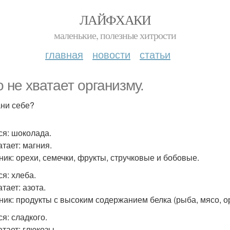
ЛАЙФХАКИ
маленькие, полезные хитрости
главная
новости
статьи
о не хватает организму.
ни себе?
ся: шоколада.
атает: магния.
ник: орехи, семечки, фрукты, стручковые и бобовые.
ся: хлеба.
тает: азота.
ник: продукты с высоким содержанием белка (рыба, мясо, о
я: сладкого.
атает: глюкозы.