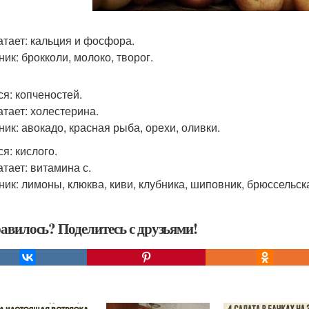
атает: кальция и фосфора.
ик: брокколи, молоко, творог.
ся: копченостей.
атает: холестерина.
ник: авокадо, красная рыба, орехи, оливки.
я: кислого.
атает: витамина с.
ник: лимоны, клюква, киви, клубника, шиповник, брюссельска
авилось? Поделитесь с друзьями!