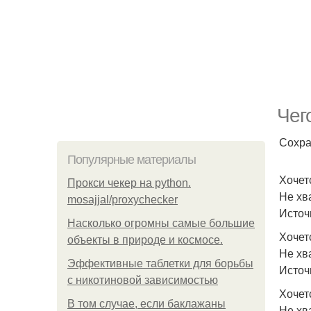
Чег
Сохра
Популярные материалы
Хочет
Прокси чекер на python.
Не хв
mosajjal/proxychecker
Источ
Насколько огромны самые большие
Хочет
объекты в природе и космосе.
Не хва
Эффективные таблетки для борьбы
Источ
с никотиновой зависимостью
Хочетс
В том случае, если баклажаны
Не хв