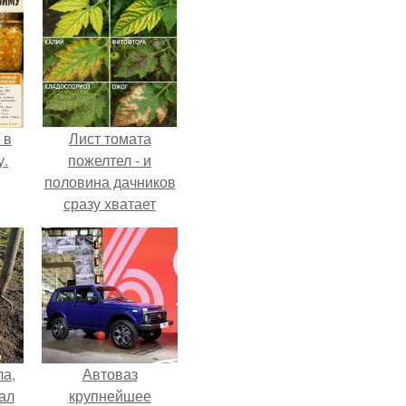
 в
Лист томата
у.
пожелтел - и
половина дачников
сразу хватает
удобрение.
ла,
Автоваз
ал
крупнейшее