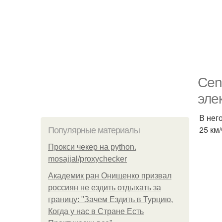
Cen
эле
В нег
25 км/
Популярные материалы
Прокси чекер на python.
mosajjal/proxychecker
Академик ран Онищенко призвал
россиян не ездить отдыхать за
границу: "Зачем Ездить в Турцию,
Когда у нас в Стране Есть