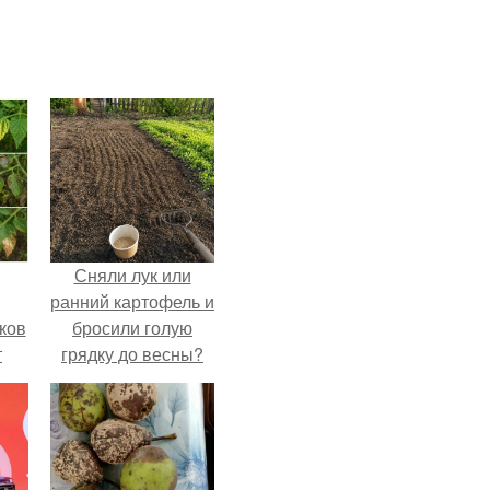
Сняли лук или
ранний картофель и
ков
бросили голую
т
грядку до весны?