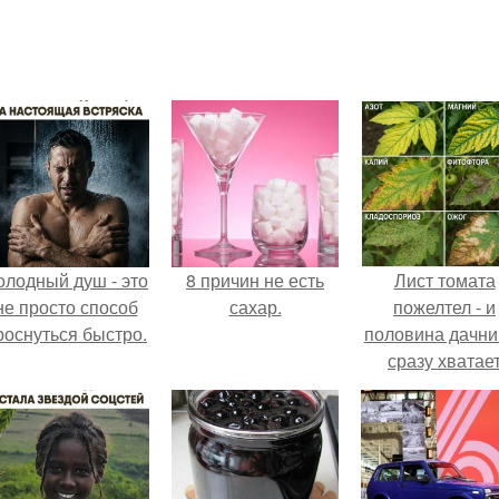
олодный душ - это
8 причин не есть
Лист томата
не просто способ
сахар.
пожелтел - и
роснуться быстро.
половина дачни
сразу хватае
удобрение.