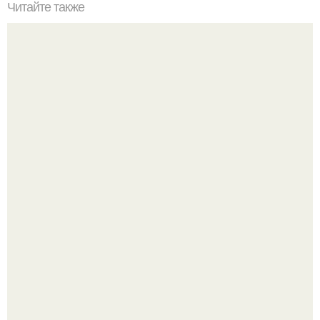
Читайте также
Полезные советы на любой случай жизни:
Вытаскиваешь морковь, а там не корнеплод, а целая
семейная композиция: две ноги, три руки и ещё какой-то
хвост сбоку.