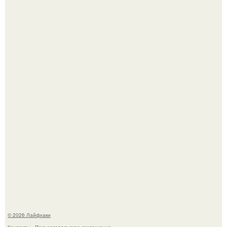
Одно случайное фото эфиопской девушки Элизабет
деста мгновенно разлетелось по всему интернету и
сделало её новой звездой соцсетей.
Автоваз крупнейшее обновление Lada Niva Legend за
всю историю представил.
© 2026 Лайфхаки