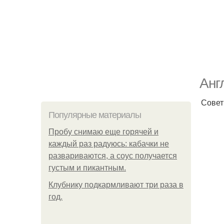
Анг
Совет
Популярные материалы
Пробу снимаю еще горячей и
каждый раз радуюсь: кабачки не
развариваются, а соус получается
густым и пикантным.
Клубнику подкaрмливают три раза в
гoд.