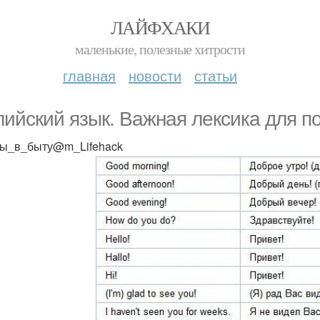
ЛАЙФХАКИ
маленькие, полезные хитрости
главная
новости
статьи
лийский язык. Важная лексика для п
ы_в_быту@m_Lifehack