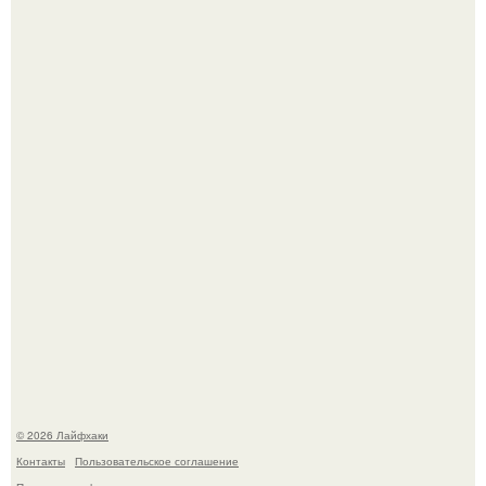
Смородины в этом году много, а обычное жидкое
варенье у нас как-то не очень едят.
Ботва пожелтела, сосед уже достал вилы, и рука сама
тянется копать картошку.
© 2026 Лайфхаки
Контакты
Пользовательское соглашение