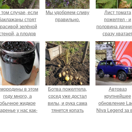
 том случае, если
Мы удобряем сливу
Лист томата
баклажаны стоят
правильно.
пожелтел - и
красивой зелёной
половина дачни
стеной, а плодов
сразу хватае
почти не видно -
удобрение.
радоваться тут
нечему.
мородины в этом
Ботва пожелтела,
Автоваз
году много, а
сосед уже достал
крупнейшее
обычное жидкое
вилы, и рука сама
обновление La
аренье у нас как-
тянется копать
Niva Legend за 
то не очень едят.
картошку.
историю
представил.