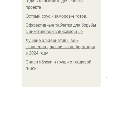
года: что выбрать для своего
проекта
Острый соус к заморозке готов.
Эффективные таблетки для борьбы
с никотиновой зависимостью
Лучшие альтернативы веб-
скапперов для поиска информации
в 2024 году
Спаси яблоки и груши от садовой
гнили!
.