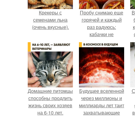
Крекеры с
Пробу снимаю еще
В
семенами льна
горячей и каждый
(очень вкусные).
раз радуюсь:
кабачки не
развариваются, а
соус получается
густым и
пикантным.
Домашние питомцы
Будущее вселенной
С
способны продлить
через миллионы и
жизнь своих хозяев
миллиарды лет таит
на 6-10 лет.
захватывающие
в
тайны.