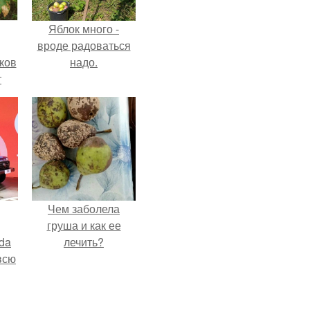
Яблок много -
вроде радоваться
ков
надо.
т
Чем заболела
груша и как ее
da
лечить?
всю