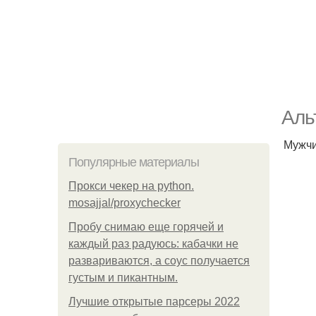
Аль
Мужчи
Популярные материалы
Прокси чекер на python.
mosajjal/proxychecker
Пробу снимаю еще горячей и
каждый раз радуюсь: кабачки не
развариваются, а соус получается
густым и пикантным.
Лучшие открытые парсеры 2022