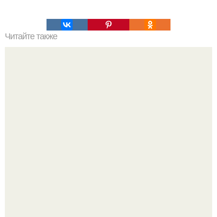
Читайте также
Не спать! Вот несколько советов, чтобы не засыпать на
работе или учебе.