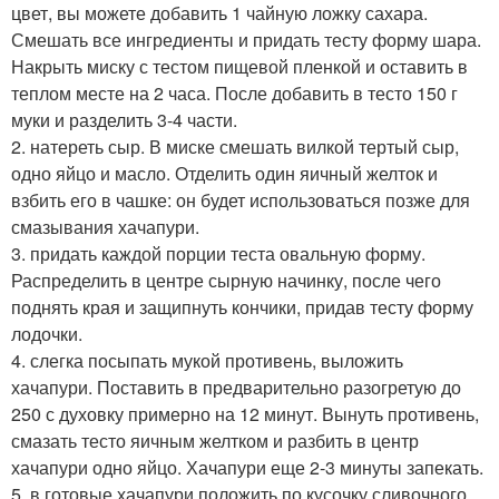
цвет, вы можете добавить 1 чайную ложку сахара.
Смешать все ингредиенты и придать тесту форму шара.
Накрыть миску с тестом пищевой пленкой и оставить в
теплом месте на 2 часа. После добавить в тесто 150 г
муки и разделить 3-4 части.
2. натереть сыр. В миске смешать вилкой тертый сыр,
одно яйцо и масло. Отделить один яичный желток и
взбить его в чашке: он будет использоваться позже для
смазывания хачапури.
3. придать каждой порции теста овальную форму.
Распределить в центре сырную начинку, после чего
поднять края и защипнуть кончики, придав тесту форму
лодочки.
4. слегка посыпать мукой противень, выложить
хачапури. Поставить в предварительно разогретую до
250 с духовку примерно на 12 минут. Вынуть противень,
смазать тесто яичным желтком и разбить в центр
хачапури одно яйцо. Хачапури еще 2-3 минуты запекать.
5. в готовые хачапури положить по кусочку сливочного