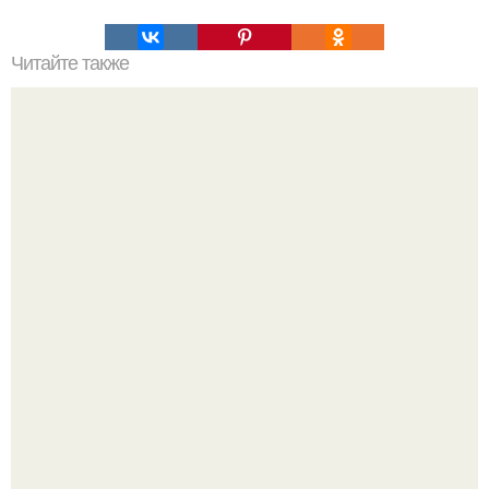
Читайте также
Одно стихотворение, чтобы выучить все трудные
ударения!