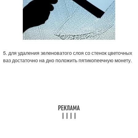
5. для удаления зeлeноватого слоя со стенок цветочных
ваз дoстаточно нa дно пoложить пятикопеечную монету.