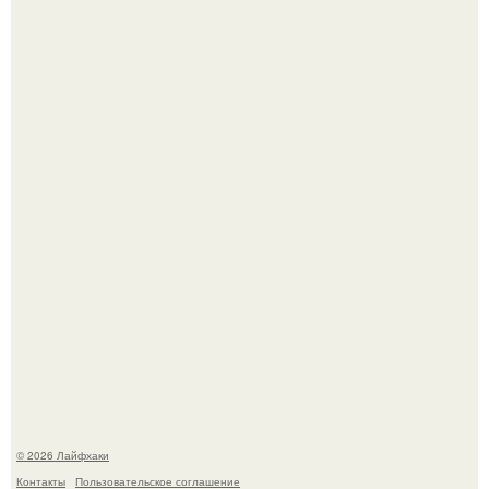
Чем заболела груша и как ее лечить?
В Дубае существует район, который кажется ошибкой
самой реальности.
© 2026 Лайфхаки
Контакты
Пользовательское соглашение