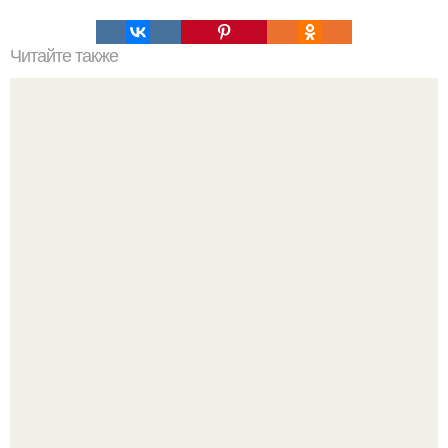
Читайте также
10 свойств граната, о которых вы никогда не слышали.
Срезала старую ветку смородины, а внутри вместо