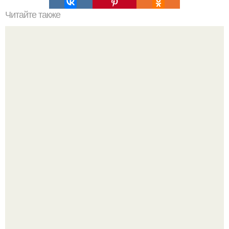
Читайте также
Советы на все случаи жизни?
Пробу снимаю еще горячей и каждый раз радуюсь:
кабачки не развариваются, а соус получается густым и