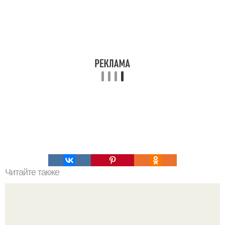
Читайте также