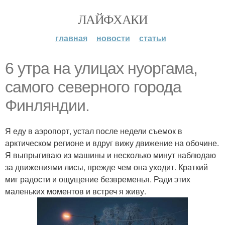
ЛАЙФХАКИ
главная
новости
статьи
6 утра на улицах нуоргама,
самого северного города
Финляндии.
Я еду в аэропорт, устал после недели съемок в
арктическом регионе и вдруг вижу движение на обочине.
Я выпрыгиваю из машины и несколько минут наблюдаю
за движениями лисы, прежде чем она уходит. Краткий
миг радости и ощущение безвременья. Ради этих
маленьких моментов и встреч я живу.