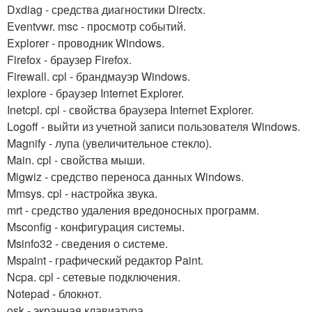
Dxdiag - средства диагностики Directx.
Eventvwr. msc - просмотр событий.
Explorer - проводник Windows.
Firefox - браузер Firefox.
Firewall. cpl - брандмауэр Windows.
Iexplore - браузер Internet Explorer.
Inetcpl. cpl - свойства браузера Internet Explorer.
Logoff - выйти из учетной записи пользователя Windows.
Magnify - лупа (увеличительное стекло).
Main. cpl - свойства мыши.
Migwiz - средство переноса данных Windows.
Mmsys. cpl - настройка звука.
mrt - средство удаления вредоносных программ.
Msconfig - конфигурация системы.
Msinfo32 - сведения о системе.
Mspaint - графический редактор Paint.
Ncpa. cpl - сетевые подключения.
Notepad - блокнот.
osk - экранная клавиатура.