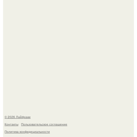
Смородины в этом году много, а обычное жидкое
варенье у нас как-то не очень едят.
В Дубае существует район, который кажется ошибкой
самой реальности.
© 2026 Лайфхаки
Контакты
Пользовательское соглашение
Политика конфидециальности