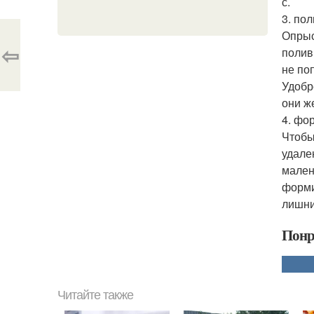
с.
3. по
Опрыс
⇦
полив
не поп
Удобр
они ж
4. фо
Чтобы
удале
мален
форми
лишни
Понр
Читайте также