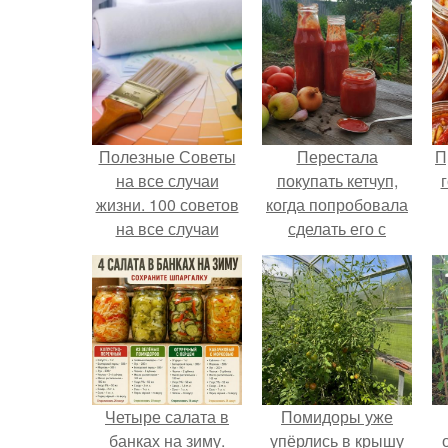
Полезные Советы
Перестала
П
на все случаи
покупать кетчуп,
жизни. 100 советов
когда попробовала
на все случаи
сделать его с
жизни.
яблоками.
Четыре салата в
Помидоры уже
банках на зиму.
упёрлись в крышу