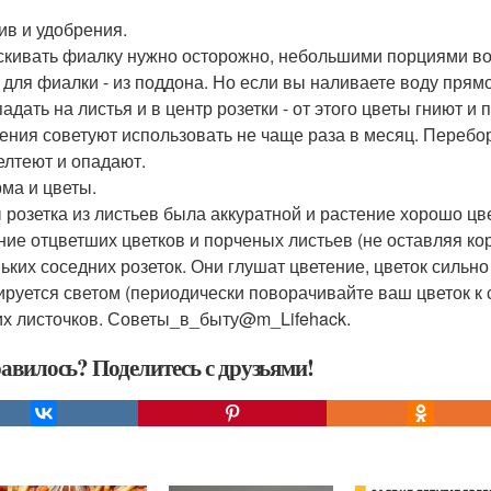
лив и удобрения.
кивать фиалку нужно осторожно, небольшими порциями вод
 для фиалки - из поддона. Но если вы наливаете воду прямо 
адать на листья и в центр розетки - от этого цветы гниют и 
ения советуют использовать не чаще раза в месяц. Перебор
елтеют и опадают.
рма и цветы.
 розетка из листьев была аккуратной и растение хорошо цв
ние отцветших цветков и порченых листьев (не оставляя ко
ьких соседних розеток. Они глушат цветение, цветок сильн
руется светом (периодически поворачивайте ваш цветок к
х листочков. Советы_в_быту@m_Lifehack.
авилось? Поделитесь с друзьями!