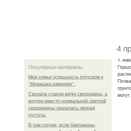
4 п
1. емк
Горшо
Популярные материалы
расте
Моя семья успешность отпуском у
Почва
"Морюшка измеряет".
грунт
Срезала старую ветку смородины, а
могут
внутри вместо нормальной светлой
сердцевины оказалась чёрная
пустота.
В том случае, если баклажаны