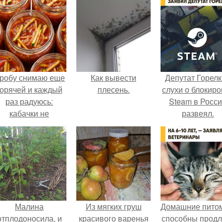
робу снимаю еще
Как вывести
Депутат Горел
горячей и каждый
плесень.
слухи о блокиро
раз радуюсь:
Steam в Росс
кабачки не
развеял.
развариваются, а
соус получается
густым и
пикантным.
Малина
Из мягких груш
Домашние пито
отплодоносила, и
красивого варенья
способны продл