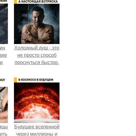
кин
Холодный душ - это
вке
не просто способ
ии
проснуться быстро.
мцы
Будущее вселенной
ить
через миллионы и