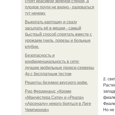
стоят красивой зелёной стеной, а
плодов почти не видно - радоваться
тут нечему.
Выкопать картошку и сразу
засыпать её в мешки - самый
быстрый способ спрятать вместе с
урожаем гниль, порезы и больные
клубни.
Безопасность и
конфиденциальность в сети:
лучшие мобильные прокси-серверы
4g с бесплатным тестом
2. све
Рецепты безумно вкусного кофе.
Расте
запад
Рио Фердинанд: «Кроме
фиалк
«Манчестера Сити» и «Реала»
Фиалк
«Арсеналу» некого бояться в Лиге
Но не
Чемпионов»