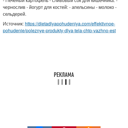
- Печеный картофель - сливовый сок для кишечника: -
чернослив - йогурт для костей: - апельсины - молоко -
сельдерей.
Источник:
https://dietadlyapohudeniya.com/effektivnoe-
pohudenie/poleznye-produkty-dlya-tela-chto-vazhno-est