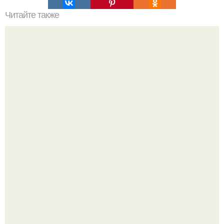
Читайте также
Как "Прочитать" свое лицо.
Насколько огромны самые большие объекты в природе
и космосе.