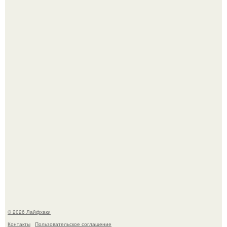
Ботва пожелтела, сосед уже достал вилы, и рука сама
тянется копать картошку.
Чем заболела груша и как ее лечить?
© 2026 Лайфхаки
Контакты
Пользовательское соглашение