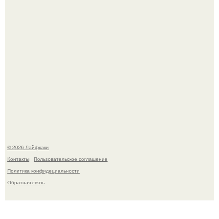
Малина отплодоносила, и многие про неё тут же забыли
до следующего лета.
© 2026 Лайфхаки
Контакты
Пользовательское соглашение
Политика конфидециальности
Обратная связь