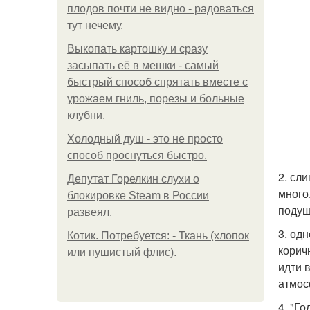
плодов почти не видно - радоваться
тут нечему.
Выкопать картошку и сразу
засыпать её в мешки - самый
быстрый способ спрятать вместе с
урожаем гниль, порезы и больные
клубни.
Холодный душ - это не просто
способ проснуться быстро.
2. сл
Депутат Горелкин слухи о
много
блокировке Steam в России
подуш
развеял.
3. од
Котик. Потребуется: - Ткань (хлопок
корич
или пушистый флис).
идти 
атмос
4. "Г