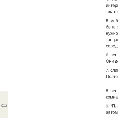
интер
тщате
5. ме
быть 
нужно
танца
серед
6. не
Они д
7. сл
Поэто
8. не
комна
⇦
9. "П
автом