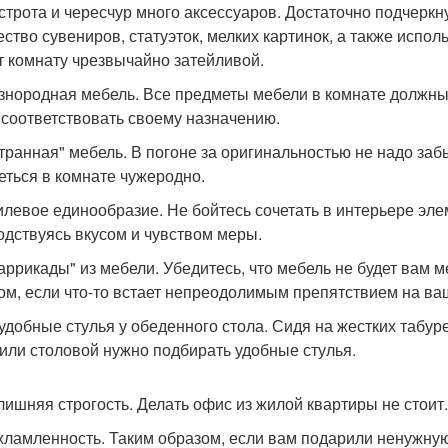
естрота и чересчур много аксессуаров. Достаточно подчеркн
ство сувениров, статуэток, мелких картинок, а также испо
т комнату чрезвычайно затейливой.
азнородная мебель. Все предметы мебели в комнате должны 
 соответствовать своему назначению.
Странная" мебель. В погоне за оригинальностью не надо за
еться в комнате чужеродно.
тилевое единообразие. Не бойтесь сочетать в интерьере эле
одствуясь вкусом и чувством меры.
Баррикады" из мебели. Убедитесь, что мебель не будет вам 
ом, если что-то встает непреодолимым препятствием на ва
еудобные стулья у обеденного стола. Сидя на жестких табу
 или столовой нужно подбирать удобные стулья.
злишняя строгость. Делать офис из жилой квартиры не стоит
ахламленность. Таким образом, если вам подарили ненужную