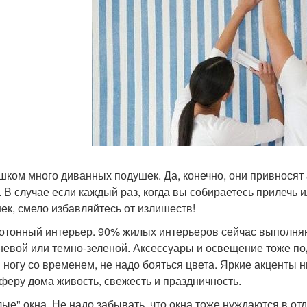
ишком много диванных подушек. Да, конечно, они привносят
. В случае если каждый раз, когда вы собираетесь прилечь и
ек, смело избавляйтесь от излишеств!
нотонный интерьер. 90% жилых интерьеров сейчас выполняю
невой или темно-зеленой. Аксессуары и освещение тоже по
в ногу со временем, не надо бояться цвета. Яркие акценты 
феру дома живость, свежесть и праздничность.
олые" окна. Не надо забывать, что окна тоже нуждаются в о