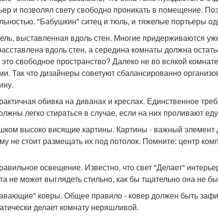
ьер и позволял свету свободно проникать в помещение. По
льностью. "Бабушкин" ситец и тюль, и тяжелые портьеры о
бель, выставленная вдоль стен. Многие придерживаются уж
расставлена вдоль стен, а середина комнаты должна остатьс
 это свободное пространство? Далеко не во всякой комнате
ми. Так что дизайнеры советуют сбалансированно организов
ину.
практичная обивка на диванах и креслах. Единственное треб
олжны легко стираться в случае, если на них проливают еду
ишком высоко висящие картины. Картины - важный элемент д
му не стоит размещать их под потолок. Помните: центр ком
правильное освещение. Известно, что свет "Делает" интерь
та не может выглядеть стильно, как бы тщательно она не б
лавающие" ковры. Общее правило - ковер должен быть заф
атически делает комнату неряшливой.