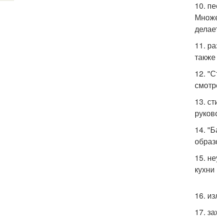
10. п
Множе
делае
11. р
также
12. "
смотр
13. с
руков
14. "
образ
15. н
кухни
16. и
17. з