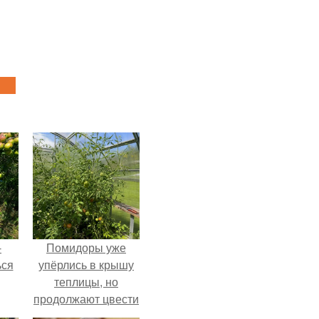
-
Помидоры уже
ься
упёрлись в крышу
теплицы, но
продолжают цвести
как сумасшедшие?