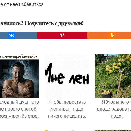
е от нее избавиться.
авилось? Поделитесь с друзьями!
олодный душ - это
Чтобы перестать
Яблок много 
не просто способ
лениться, надо
вроде радоват
роснуться быстро.
ничего не делать.
надо.