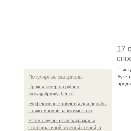
17 
спо
1. ис
букет
Популярные материалы
предл
Прокси чекер на python.
mosajjal/proxychecker
Эффективные таблетки для борьбы
с никотиновой зависимостью
В том случае, если баклажаны
стоят красивой зелёной стеной, а