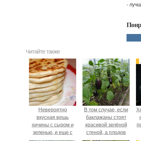
- лучш
Понр
Читайте также
Невероятно
В том случае, если
Х
вкусная вещь
баклажаны стоят
хичины с сыром и
красивой зелёной
п
зеленью, и еще с
стеной, а плодов
картошкой и
почти не видно -