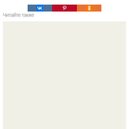
Читайте также
История о том, что настоящая любовь не видит преград.
Четыре салата в банках на зиму.