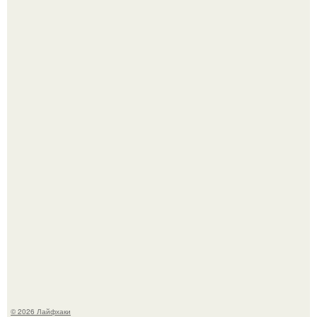
Чем заболела груша и как ее лечить?
В Дубае существует район, который кажется ошибкой
самой реальности.
© 2026 Лайфхаки